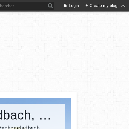
Login
+
Create my blog
Schuldnerberatung Mönchengladbach, Moers, Oberhausen, Bottrop
önchengladbach