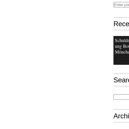
Rece
Schuldn
ung Bot
Mönche
Sear
Arch