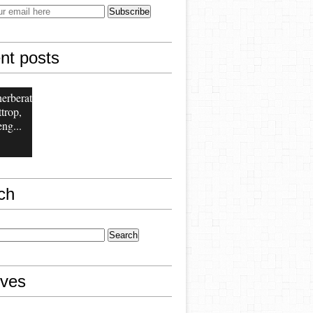
nt posts
erberat
trop,
ng...
ch
ives