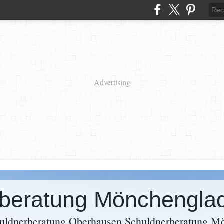
Advertising
huldnerberatung Oberhausen Schuldnerberatung M